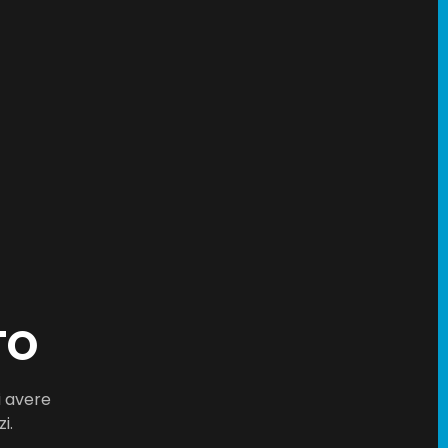
TO
i avere
i.