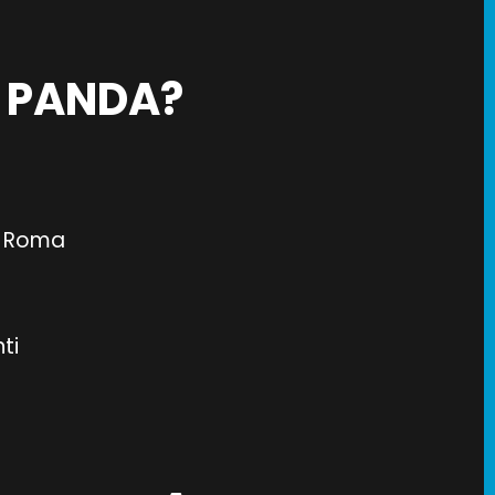
B PANDA?
su Roma
ti