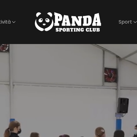
ività
Sport