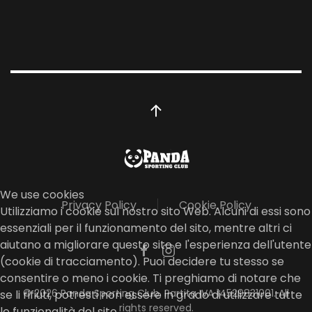
We use cookies
Privacy Policy
Cookie Policy
Utilizziamo i cookie sul nostro sito Web. Alcuni di essi sono
essenziali per il funzionamento del sito, mentre altri ci
aiutano a migliorare questo sito e l'esperienza dell'utente
(cookie di tracciamento). Puoi decidere tu stesso se
consentire o meno i cookie. Ti preghiamo di notare che
©
2026
Panda Sporting Club. Partita IVA 14529831001. All
se li rifiuti, potresti non essere in grado di utilizzare tutte
rights reserved.
le funzionalità del sito.