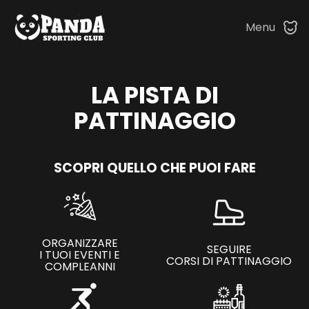
Menu
Skip to main content
LA PISTA DI
PATTINAGGIO
SCOPRI QUELLO CHE PUOI FARE
ORGANIZZARE
SEGUIRE
I TUOI EVENTI E
CORSI DI PATTINAGGIO
COMPLEANNI