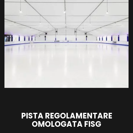
PISTA REGOLAMENTARE
OMOLOGATA FISG