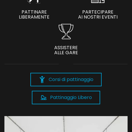
PATTINARE
PARTECIPARE
LIBERAMENTE
AI NOSTRI EVENTI
ASSISTERE
ALLE GARE
Corsi di pattinaggio
Pattinaggio Libero