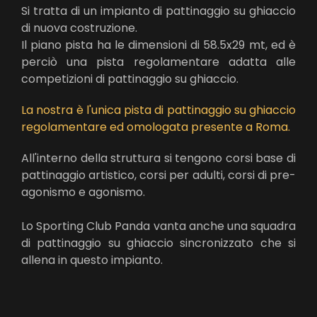
Si tratta di un impianto di pattinaggio su ghiaccio
di nuova costruzione.
Il piano pista ha le dimensioni di 58.5x29 mt, ed è
perciò una pista regolamentare adatta alle
competizioni di pattinaggio su ghiaccio.
La nostra è l'unica pista di pattinaggio su ghiaccio
regolamentare ed omologata presente a Roma.
All'interno della struttura si tengono corsi base di
pattinaggio artistico, corsi per adulti, corsi di pre-
agonismo e agonismo.
Lo Sporting Club Panda vanta anche una squadra
di pattinaggio su ghiaccio sincronizzato che si
allena in questo impianto.